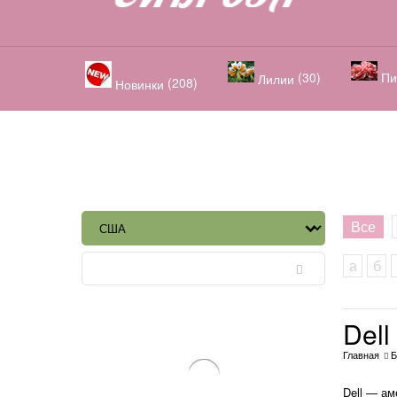
(30)
Пи
Лилии
(208)
Новинки
Все
а
б
Dell
Главная
Б
Dell — ам