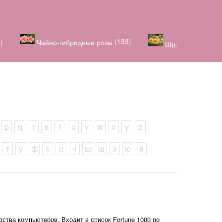
(133)
)
Чайно-гибридные розы
Шрабы / парковы
p
q
r
s
t
u
v
w
x
y
z
т
у
ф
х
ц
ч
ш
щ
э
ю
я
дства компьютеров. Входит в список Fortune 1000 по