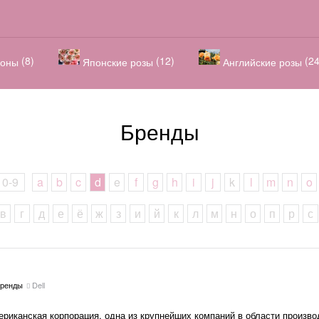
(8)
(12)
(24
оны
Японские розы
Английские розы
Бренды
0-9
a
b
c
d
e
f
g
h
i
j
k
l
m
n
o
в
г
д
е
ё
ж
з
и
й
к
л
м
н
о
п
р
с
ренды
Dell
ериканская корпорация, одна из крупнейших компаний в области произво