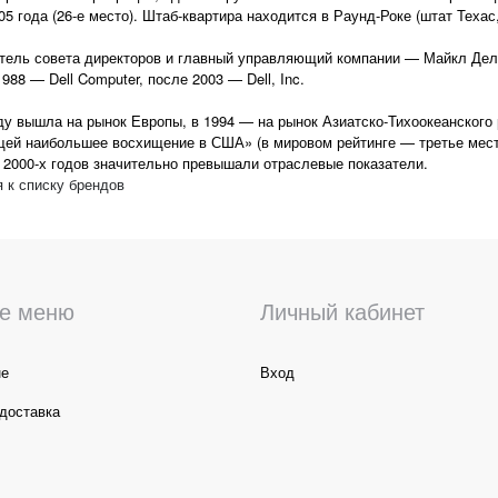
05 года (26-е место). Штаб-квартира находится в Раунд-Роке (штат Техас
тель совета директоров и главный управляющий компании — Майкл Делл
1988 — Dell Computer, после 2003 — Dell, Inc.
ду вышла на рынок Европы, в 1994 — на рынок Азиатско-Тихоокеанского р
ей наибольшее восхищение в США» (в мировом рейтинге — третье место
2000-х годов значительно превышали отраслевые показатели.
 к списку брендов
е меню
Личный кабинет
не
Вход
доставка