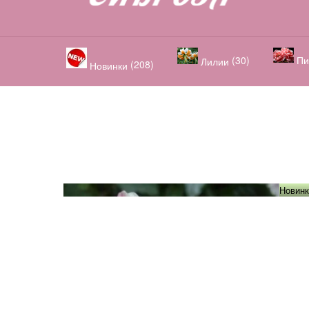
(30)
Пи
Лилии
(208)
Новинки
Новинк