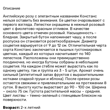
Описание
Английскую розу с элегантным названием Констанс
нельзя оставить без внимания. Ее цветки очаровывают с
первого взгляда. Лепестки окрашены в нежный розовый
цвет с фиолетово-красным отливом. В качестве
основного цвета отмечен розовый. Насыщенность –
бледная. Закрытый бутон напоминает чашу, а после
роспуска он становится розеткообразным. Диаметр
соцветия варьируется от 9 до 12 см. Отличительная черта
сорта Констанс заключается в пышных густомахровых
цветках, каждый из которых насчитывает по 140
лепестков. Расположены они преимущественно
поодиночке, но иногда бутоны собраны в небольшие
соцветия. На каждом стебле может вырастать как по
одному цветку, так и группа из 3 - 5 штук. Аромат очень
сильный (аппетитный запах фруктов с выразительными
нотками сладкой груши и яблока). После срезки розы
остаются свежими и привлекательными на протяжении 8
суток. В высоту кусты вырастают до 90 - 100 см. Ширина
– около 75 см. Густота растительной массы – средняя.
Цвет листвы – темно-зеленый с глянцевым блеском на
поверхности.
Возраст:
2-х летний